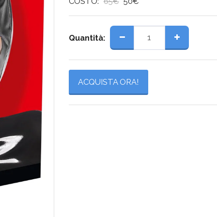
COSTO:
65
€
50
€
Quantità:
ACQUISTA ORA!