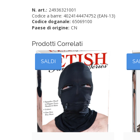
N. art.:
24936321001
Codice a barre: 4024144474752 (EAN-13)
Codice doganale:
65069100
Paese di origine:
CN
Prodotti Correlati
SALDI
SA