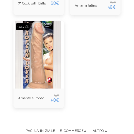
65
€
68
€
7" Cock with Balls
Amante latino
58
€
-10.77%
65
€
Amante europeo
58
€
PAGINA INIZIALE
E-COMMERCE
ALTRO